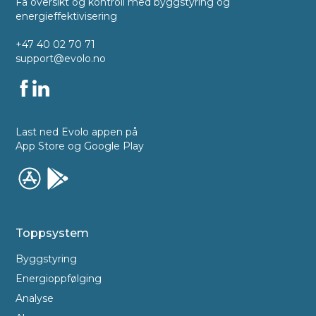
Få oversikt og kontroll med byggstyring og
energieffektivisering
+47 40 02 70 71
support@evolo.no
Last ned Evolo appen på
App Store og Google Play
Toppsystem
Byggstyring
Energioppfølging
Analyse