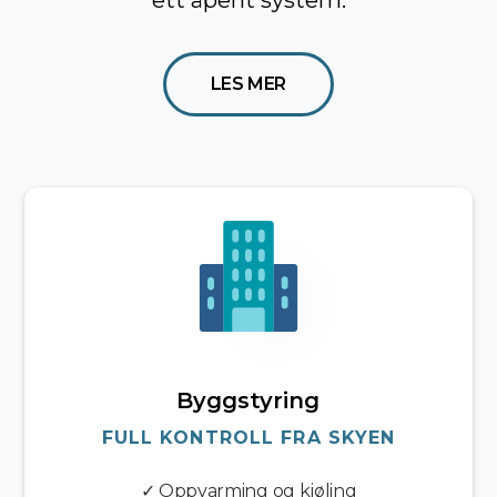
ett åpent system.
LES MER
Byggstyring
FULL KONTROLL FRA SKYEN
✓ Oppvarming og kjøling